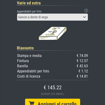
Varie ed extra
Appendiabiti per foto
Gancio a dente di sega
Riassunto
Stampa e media
€ 74.09
Finitura
€ 12.57
Barella
€ 42.63
Appendiabiti per foto
€ 1.12
Costi di licenza
€ 14.81
€ 145.22
(Enthält 22% MwSt.)
Aggiungi al carrello