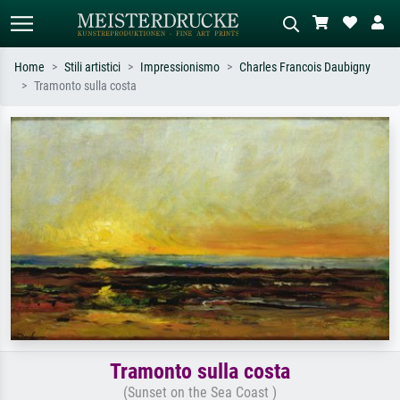
Home
Stili artistici
Impressionismo
Charles Francois Daubigny
Tramonto sulla costa
Ricerca standard
Ricerca immagini AI
Cerca per artista, titolo o stile – es.
Descrivi la scena – es. prato verde,
Monet, Notte stellata,
astratto con molto rosso, dipinto a
Impressionismo, onda di Hokusai,
olio scuro, nudo in piedi vicino a un
nudo.
albero.
Tramonto sulla costa
(Sunset on the Sea Coast )