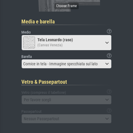
Media e barella
Medio
Tela Leonardo (raso)
(Canvas Venezia)
Barella
Cornice in tela - Immagine specchiata sul lato
Vetro & Passepartout
Vetro (compreso il tabellone)
Per favore scegli
Passepartout
Nessun Passepartout