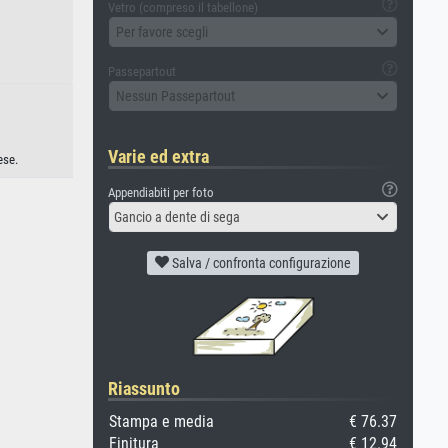
Vetro (compreso il tabellone)
Per favore scegli
Passepartout
Nessun Passepartout
Varie ed extra
ese.
Appendiabiti per foto
Gancio a dente di sega
Salva / confronta configurazione
Riassunto
Stampa e media
€ 76.37
Finitura
€ 12.94