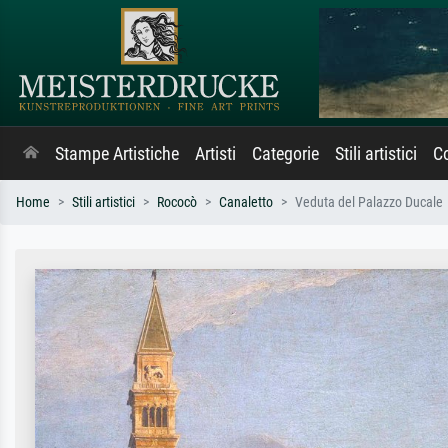
Stampe Artistiche
Artisti
Categorie
Stili artistici
Co
Home
Stili artistici
Rococò
Canaletto
Veduta del Palazzo Ducale