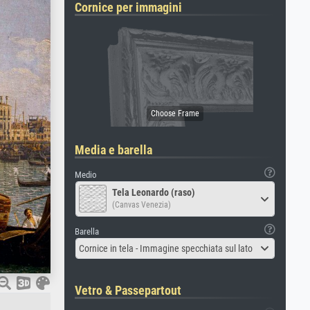
Cornice per immagini
Media e barella
Medio
Tela Leonardo (raso)
(Canvas Venezia)
Barella
Cornice in tela - Immagine specchiata sul lato
Vetro & Passepartout