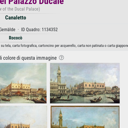
el Palazzo Ducale
w of the Ducal Palace)
Canaletto
Gemälde · ID Quadro: 1134352
Rococò
su tela, carta fotografica, cartoncino per acquerello, carta non patinata o carta giappon
 di colore di questa immagine