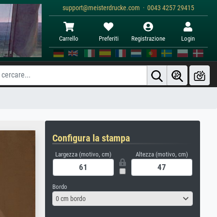
support@meisterdrucke.com · 0043 4257 29415
Carrello
Preferiti
Registrazione
Login
Configura la stampa
Largezza (motivo, cm)
Altezza (motivo, cm)
Bordo
0 cm bordo