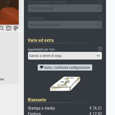
Vetro (compreso il tabellone)
Per favore scegli
Passepartout
Nessun Passepartout
Varie ed extra
Appendiabiti per foto
Gancio a dente di sega
Salva / confronta configurazione
ese.
Riassunto
Stampa e media
€ 76.21
Finitura
€ 12.92