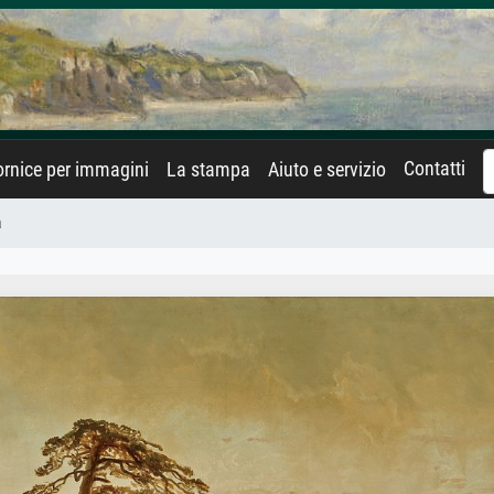
Contatti
rnice per immagini
La stampa
Aiuto e servizio
a