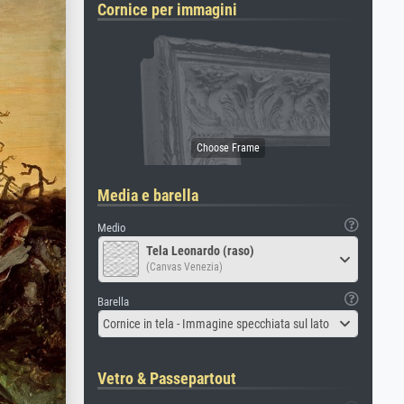
Cornice per immagini
Media e barella
Medio
Tela Leonardo (raso)
(Canvas Venezia)
Barella
Cornice in tela - Immagine specchiata sul lato
Vetro & Passepartout