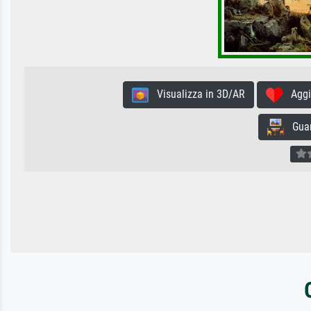
Visualizza in 3D/AR
Aggiun
Guard