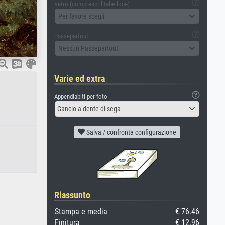
Vetro (compreso il tabellone)
Per favore scegli
Passepartout
Nessun Passepartout
Varie ed extra
Appendiabiti per foto
Gancio a dente di sega
Salva / confronta configurazione
Riassunto
Stampa e media
€ 76.46
Finitura
€ 12.96