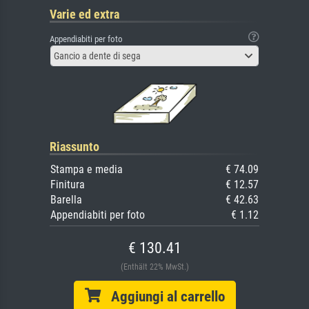
Varie ed extra
Appendiabiti per foto
Gancio a dente di sega
Riassunto
Stampa e media
€ 74.09
Finitura
€ 12.57
Barella
€ 42.63
Appendiabiti per foto
€ 1.12
€ 130.41
(Enthält 22% MwSt.)
Aggiungi al carrello