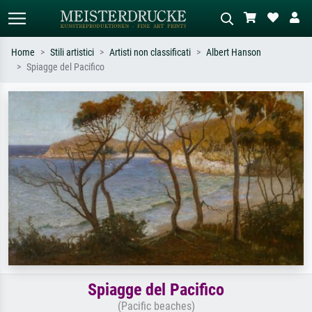
Home
Stili artistici
Artisti non classificati
Albert Hanson
Spiagge del Pacifico
Ricerca standard
Ricerca immagini AI
Cerca per artista, titolo o stile – es.
Descrivi la scena – es. prato verde,
Monet, Notte stellata,
astratto con molto rosso, dipinto a
Impressionismo, onda di Hokusai,
olio scuro, nudo in piedi vicino a un
nudo.
albero.
Spiagge del Pacifico
(Pacific beaches)