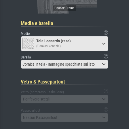
Media e barella
Medio
Tela Leonardo (raso)
(Canvas Venezia)
Barella
Cornice in tela - Immagine specchiata sul lato
Vetro & Passepartout
Vetro (compreso il tabellone)
Per favore scegli
Passepartout
Nessun Passepartout