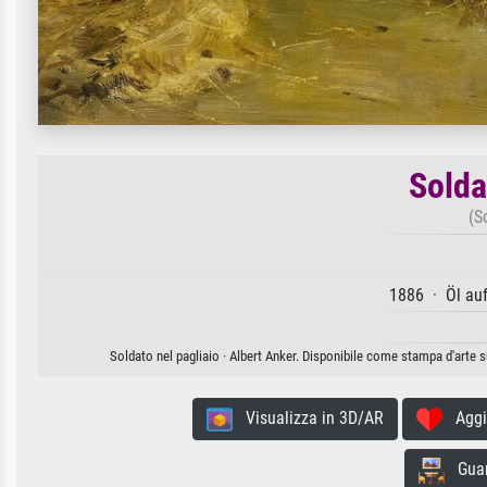
Solda
(S
1886 · Öl au
Soldato nel pagliaio · Albert Anker. Disponibile come stampa d'arte s
Visualizza in 3D/AR
Aggiun
Guard