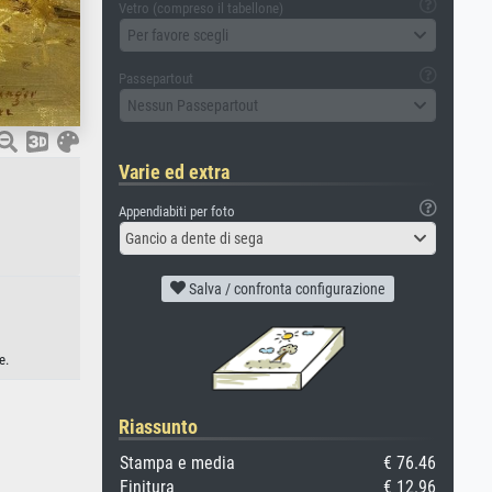
Vetro (compreso il tabellone)
Per favore scegli
Passepartout
Nessun Passepartout
Varie ed extra
Appendiabiti per foto
Gancio a dente di sega
Salva / confronta configurazione
e.
Riassunto
Stampa e media
€ 76.46
Finitura
€ 12.96