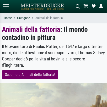
Home
Categorie
Animali della fattoria
Animali della fattoria
: Il mondo
Ricerca standard
Ricerca immagini AI
contadino in pittura
Cerca per artista, titolo o stile – es.
Descrivi la scena – es. prato verde,
Monet, Notte stellata,
astratto con molto rosso, dipinto a
Impressionismo, onda di Hokusai,
olio scuro, nudo in piedi vicino a un
Il Giovane toro di Paulus Potter, del 1647 e largo oltre tre
nudo.
albero.
metri, diede al bestiame il suo capolavoro; Thomas Sidney
Cooper dedicò poi la vita ai bovini e alle pecore
d'Inghilterra.
Scopri ora Animali della fattoria!