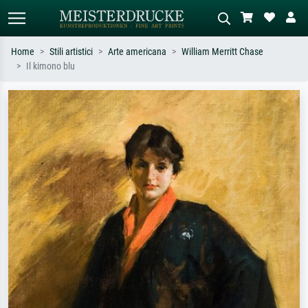
Home
Stili artistici
Arte americana
William Merritt Chase
Il kimono blu
Ricerca standard
Ricerca immagini AI
Cerca per artista, titolo o stile – es.
Descrivi la scena – es. prato verde,
Monet, Notte stellata,
astratto con molto rosso, dipinto a
Impressionismo, onda di Hokusai,
olio scuro, nudo in piedi vicino a un
nudo.
albero.