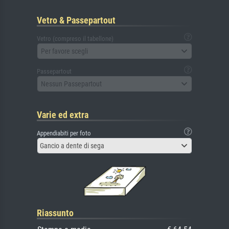
Vetro & Passepartout
Vetro (compreso il tabellone)
Per favore scegli
Passepartout
Nessun Passepartout
Varie ed extra
Appendiabiti per foto
Gancio a dente di sega
Riassunto