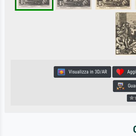
Visualizza in 3D/AR
Aggiun
Guard