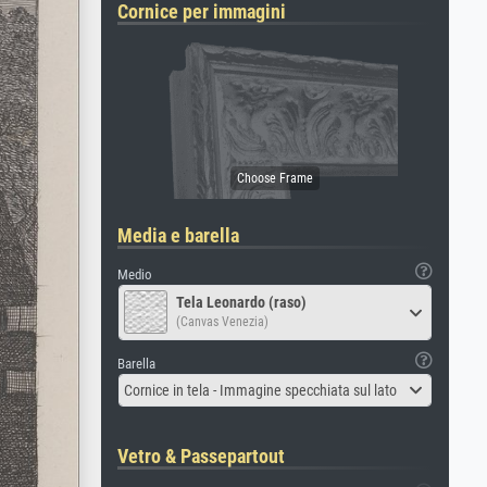
Cornice per immagini
Media e barella
Medio
Tela Leonardo (raso)
(Canvas Venezia)
Barella
Cornice in tela - Immagine specchiata sul lato
Vetro & Passepartout