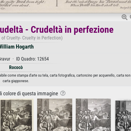
rudeltà - Crudeltà in perfezione
 of Cruelty- Cruelty in Perfection)
William Hogarth
ravur · ID Quadro: 12654
Rococò
onibile come stampa d'arte su tela, carta fotografica, cartoncino per acquerello, carta non
carta giapponese.
 di colore di questa immagine