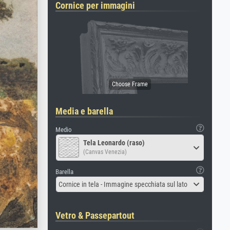
Cornice per immagini
Media e barella
Medio
Tela Leonardo (raso)
(Canvas Venezia)
Barella
Cornice in tela - Immagine specchiata sul lato
Vetro & Passepartout