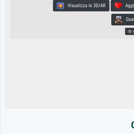
Visualizza in 3D/AR
Aggiun
Guard