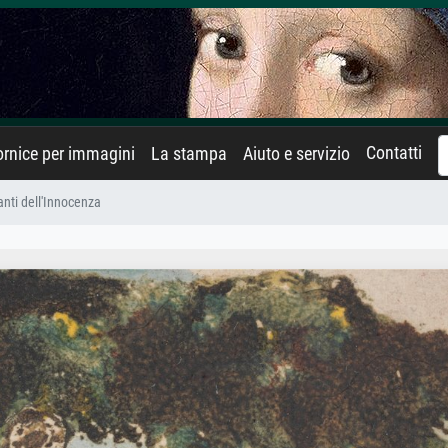
Contatti
rnice per immagini
La stampa
Aiuto e servizio
anti dell'Innocenza