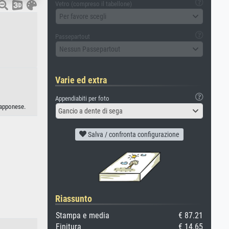
Vetro (compreso il tabellone)
Per favore scegli
Passepartout
Nessun Passepartout
Varie ed extra
Appendiabiti per foto
iapponese.
Gancio a dente di sega
Salva / confronta configurazione
Riassunto
Stampa e media
€ 87.21
Finitura
€ 14.65