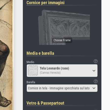
Cornice per immagini
Media e barella
Medio
Tela Leonardo (raso)
(Canvas Venezia)
Barella
Cornice in tela - Immagine specchiata sul lato
Vetro & Passepartout