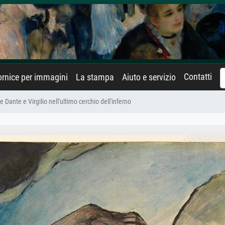
Contatti
rnice per immagini
La stampa
Aiuto e servizio
Dante e Virgilio nell'ultimo cerchio dell'inferno