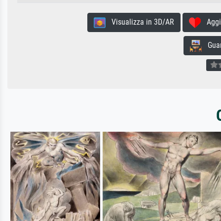
Visualizza in 3D/AR
Aggiun
Guard