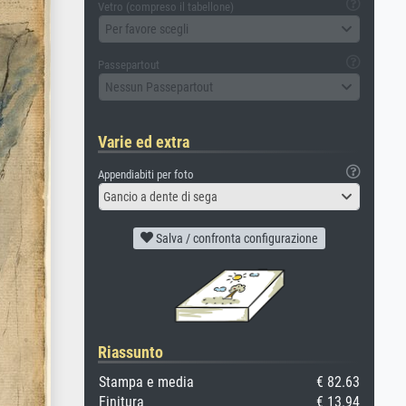
Vetro (compreso il tabellone)
Per favore scegli
Passepartout
Nessun Passepartout
Varie ed extra
Appendiabiti per foto
Gancio a dente di sega
Salva / confronta configurazione
Riassunto
Stampa e media
€ 82.63
Finitura
€ 13.94