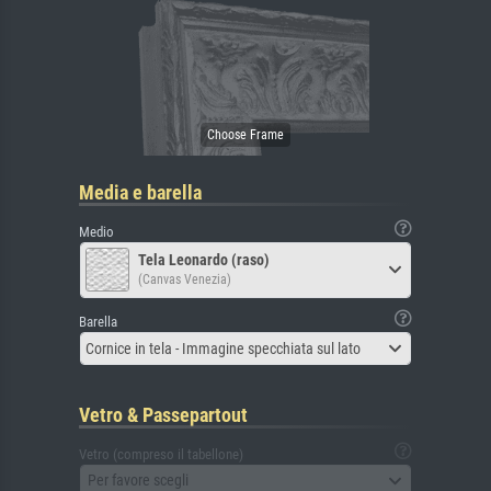
Media e barella
Medio
Tela Leonardo (raso)
(Canvas Venezia)
Barella
Cornice in tela - Immagine specchiata sul lato
Vetro & Passepartout
Vetro (compreso il tabellone)
Per favore scegli