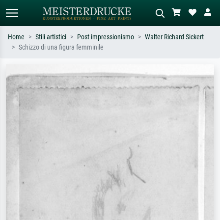
Home
Stili artistici
Post impressionismo
Walter Richard Sickert
Schizzo di una figura femminile
Ricerca standard
Ricerca immagini AI
Cerca per artista, titolo o stile – es.
Descrivi la scena – es. prato verde,
Monet, Notte stellata,
astratto con molto rosso, dipinto a
Impressionismo, onda di Hokusai,
olio scuro, nudo in piedi vicino a un
nudo.
albero.