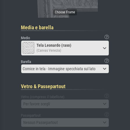
Media e barella
Medio
Tela Leonardo (raso)
(Canvas Venezia)
Barella
Cornice in tela - Immagine specchiata sul lato
Vetro & Passepartout
Vetro (compreso il tabellone)
Per favore scegli
Passepartout
Nessun Passepartout