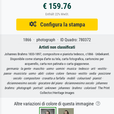
€ 159.76
Enthält 22% MwSt.
Configura la stampa
1866 · photograph · ID Quadro: 780372
Artisti non classificati
Johannes Brahms 1833-1897, compositore e pianista tedesco, c1866 · Unbekannt.
Disponibile come stampa d'arte su tela, carta fotografica, cartoncino per
acquerello, carta non patinata o carta giapponese.
germania ·
la gente ·
maschio ·
uomo ·
uomini ·
musica ·
tedesco ·
arti ·
vestito ·
paese ·
musicista ·
uomo ·
abiti ·
colore ·
colore ·
famoso ·
vestito ·
sedia ·
posizione
·
secolo ·
compositore ·
cravatta a farfalla ·
mobili ·
colourised ·
pianist ·
diciannovesimo secolo ·
giocatore del piano ·
diciannovesimo secolo ·
johannes
brahms ·
photograph ·
portrait ·
unknown ·
johannes ·
brahms ·
colorised
· The Print
Collector/Heritage Images
Altre variazioni di colore di questa immagine