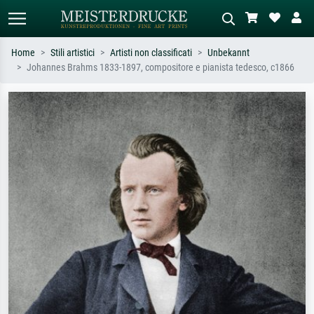
Home
Stili artistici
Artisti non classificati
Unbekannt
Johannes Brahms 1833-1897, compositore e pianista tedesco, c1866
Ricerca standard
Ricerca immagini AI
Cerca per artista, titolo o stile – es.
Descrivi la scena – es. prato verde,
Monet, Notte stellata,
astratto con molto rosso, dipinto a
Impressionismo, onda di Hokusai,
olio scuro, nudo in piedi vicino a un
nudo.
albero.