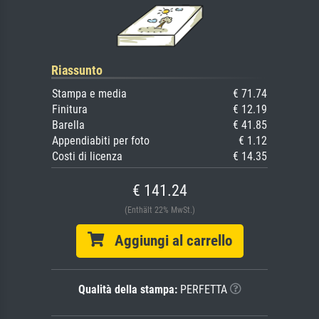
Riassunto
Stampa e media
€ 71.74
Finitura
€ 12.19
Barella
€ 41.85
Appendiabiti per foto
€ 1.12
Costi di licenza
€ 14.35
€ 141.24
(Enthält 22% MwSt.)
Aggiungi al carrello
Qualità della stampa:
PERFETTA