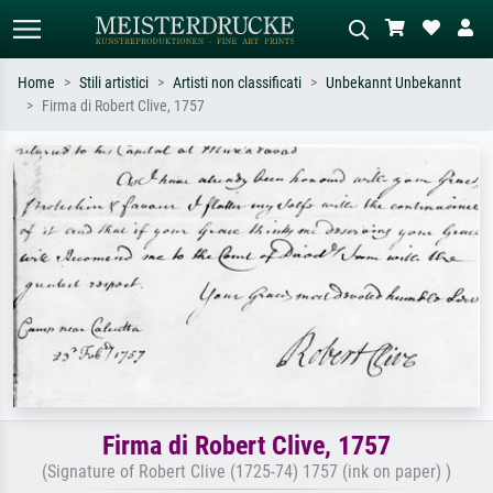
Home
Stili artistici
Artisti non classificati
Unbekannt Unbekannt
Firma di Robert Clive, 1757
Ricerca standard
Ricerca immagini AI
Cerca per artista, titolo o stile – es.
Descrivi la scena – es. prato verde,
Monet, Notte stellata,
astratto con molto rosso, dipinto a
Impressionismo, onda di Hokusai,
olio scuro, nudo in piedi vicino a un
nudo.
albero.
Firma di Robert Clive, 1757
(Signature of Robert Clive (1725-74) 1757 (ink on paper) )