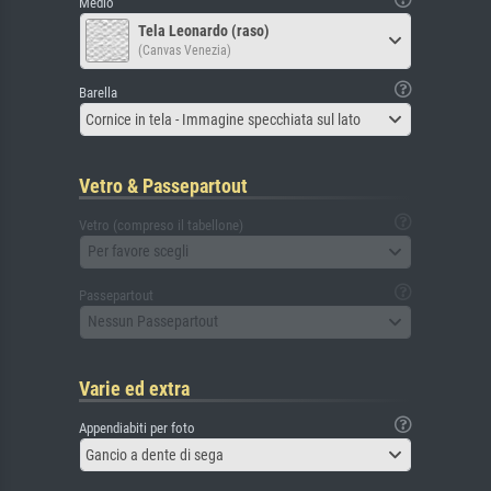
Medio
Tela Leonardo (raso)
(Canvas Venezia)
Barella
Cornice in tela - Immagine specchiata sul lato
Vetro & Passepartout
Vetro (compreso il tabellone)
Per favore scegli
Passepartout
Nessun Passepartout
Varie ed extra
Appendiabiti per foto
Gancio a dente di sega