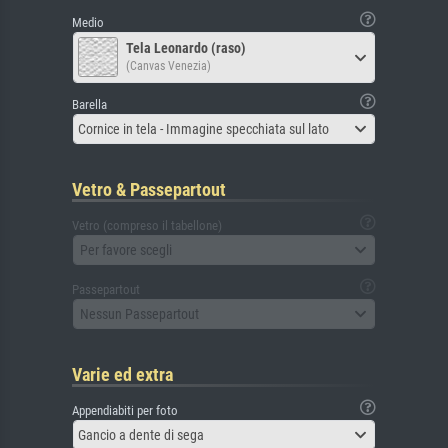
Medio
Tela Leonardo (raso)
(Canvas Venezia)
Barella
Cornice in tela - Immagine specchiata sul lato
Vetro & Passepartout
Vetro (compreso il tabellone)
Per favore scegli
Passepartout
Nessun Passepartout
Varie ed extra
Appendiabiti per foto
Gancio a dente di sega