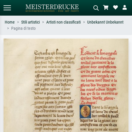
Home
Stili artistici
Artisti non classificati
Unbekannt Unbekannt
Pagina di testo
Ricerca standard
Ricerca immagini AI
Cerca per artista, titolo o stile – es.
Descrivi la scena – es. prato verde,
Monet, Notte stellata,
astratto con molto rosso, dipinto a
Impressionismo, onda di Hokusai,
olio scuro, nudo in piedi vicino a un
nudo.
albero.