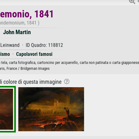
emonio, 1841
andemonium, 1841 )
John Martin
 Leinwand · ID Quadro: 118812
cismo
·
Capolavori famosi
ela, carta fotografica, cartoncino per acquerello, carta non patinata o carta giapponese
aris, France / Bridgeman Images
 di colore di questa immagine