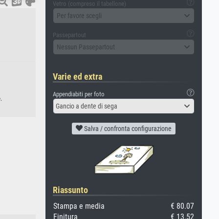
Vetro (compreso il tabellone)
Per favore scegli
Passepartout
Nessun Passepartout
Varie ed extra
Appendiabiti per foto
.
Gancio a dente di sega
Salva / confronta configurazione
Riassunto
Stampa e media
€ 80.07
Finitura
€ 13.52