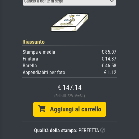
Gancio a dente di sega
Riassunto
Stampa e media
€ 85.07
Finitura
€ 14.37
Barella
€ 46.58
Appendiabiti per foto
€ 1.12
€ 147.14
(Enthält 22% MwSt.)
Aggiungi al carrello
Qualità della stampa:
PERFETTA