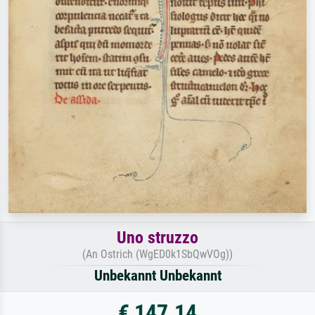
Uno struzzo
(An Ostrich (WgED0k1SbQwVOg))
Unbekannt Unbekannt
€ 147.14