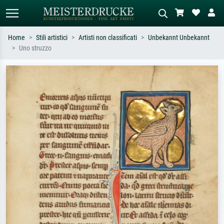
Home
Stili artistici
Artisti non classificati
Unbekannt Unbekannt
Uno struzzo
Ricerca standard
Ricerca immagini AI
Cerca per artista, titolo o stile – es.
Descrivi la scena – es. prato verde,
Monet, Notte stellata,
astratto con molto rosso, dipinto a
Impressionismo, onda di Hokusai,
olio scuro, nudo in piedi vicino a un
nudo.
albero.