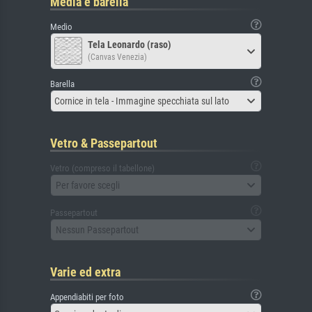
Media e barella
Medio
Tela Leonardo (raso)
(Canvas Venezia)
Barella
Cornice in tela - Immagine specchiata sul lato
Vetro & Passepartout
Vetro (compreso il tabellone)
Per favore scegli
Passepartout
Nessun Passepartout
Varie ed extra
Appendiabiti per foto