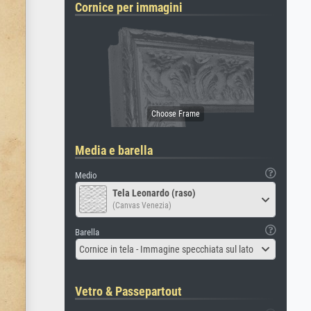
Cornice per immagini
Media e barella
Medio
Tela Leonardo (raso)
(Canvas Venezia)
Barella
Cornice in tela - Immagine specchiata sul lato
Vetro & Passepartout