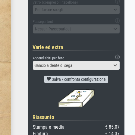
Vetro (compreso il tabellone)
Per favore scegli
Passepartout
Nessun Passepartout
Varie ed extra
Appendiabiti per foto
Gancio a dente di sega
Salva / confronta configurazione
Riassunto
Stampa e media
€ 85.07
Finitura
€ 14.37