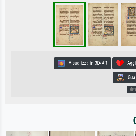
Visualizza in 3D/AR
Aggiun
Guard