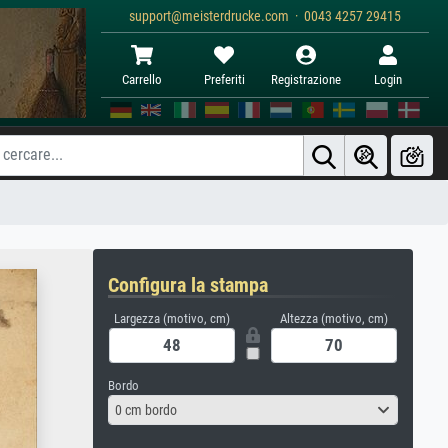
support@meisterdrucke.com · 0043 4257 29415
Carrello
Preferiti
Registrazione
Login
Configura la stampa
Largezza (motivo, cm)
Altezza (motivo, cm)
Bordo
0 cm bordo