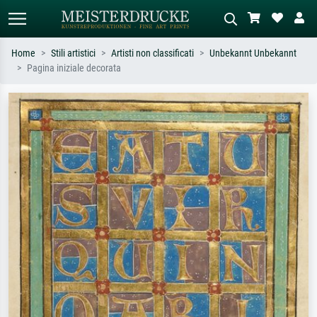
Home
Stili artistici
Artisti non classificati
Unbekannt Unbekannt
Pagina iniziale decorata
Ricerca standard
Ricerca immagini AI
Cerca per artista, titolo o stile – es.
Descrivi la scena – es. prato verde,
Monet, Notte stellata,
astratto con molto rosso, dipinto a
Impressionismo, onda di Hokusai,
olio scuro, nudo in piedi vicino a un
nudo.
albero.