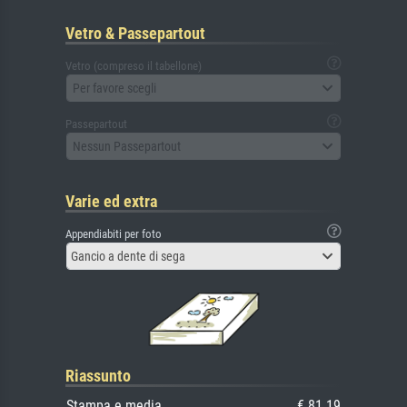
Vetro & Passepartout
Vetro (compreso il tabellone)
Per favore scegli
Passepartout
Nessun Passepartout
Varie ed extra
Appendiabiti per foto
Gancio a dente di sega
Riassunto
Stampa e media
€ 81.19