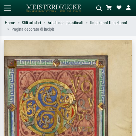
Home
Stili artistici
Artisti non classificati
Unbekannt Unbekannt
Pagina decorata di incipit
Ricerca standard
Ricerca immagini AI
Cerca per artista, titolo o stile – es.
Descrivi la scena – es. prato verde,
Monet, Notte stellata,
astratto con molto rosso, dipinto a
Impressionismo, onda di Hokusai,
olio scuro, nudo in piedi vicino a un
nudo.
albero.