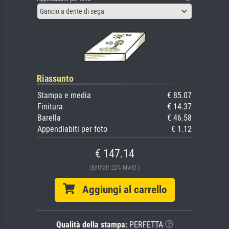
Gancio a dente di sega
Riassunto
Stampa e media
€ 85.07
Finitura
€ 14.37
Barella
€ 46.58
Appendiabiti per foto
€ 1.12
€ 147.14
(Enthält 22% MwSt.)
Aggiungi al carrello
Qualità della stampa:
PERFETTA