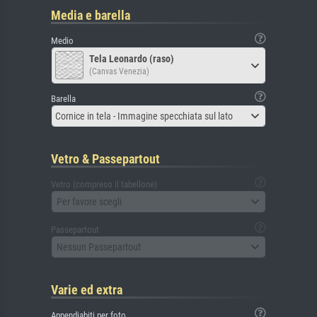
Media e barella
Medio
Tela Leonardo (raso)
(Canvas Venezia)
Barella
Cornice in tela - Immagine specchiata sul lato
Vetro & Passepartout
Vetro (compreso il tabellone)
Per favore scegli
Passepartout
Nessun Passepartout
Varie ed extra
Appendiabiti per foto