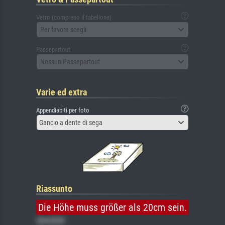
Vetro (compreso il tabellone)
Per favore scegli
Passepartout
Nessun Passepartout
Varie ed extra
Appendiabiti per foto
Gancio a dente di sega
Riassunto
Die Höhe muss größer als 20cm sein.
Gemälde