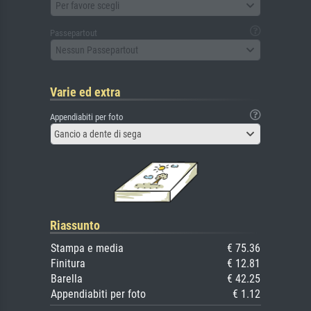
Per favore scegli
Passepartout
Nessun Passepartout
Varie ed extra
Appendiabiti per foto
Gancio a dente di sega
Riassunto
Stampa e media
€ 75.36
Finitura
€ 12.81
Barella
€ 42.25
Appendiabiti per foto
€ 1.12