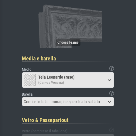
Media e barella
Medio
Tela Leonardo (raso)
(Canvas Venezia)
Barella
Cornice in tela - Immagine specchiata sul lato
Vetro & Passepartout
Vetro (compreso il tabellone)