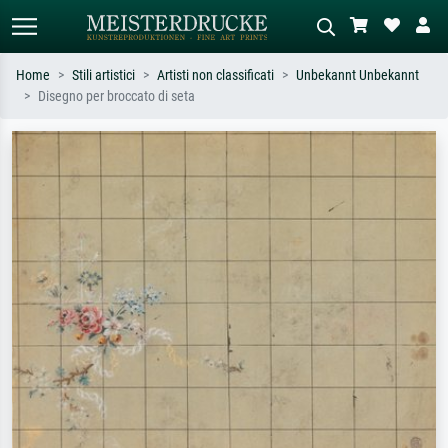
Home
Stili artistici
Artisti non classificati
Unbekannt Unbekannt
Disegno per broccato di seta
Ricerca standard
Ricerca immagini AI
Cerca per artista, titolo o stile – es.
Descrivi la scena – es. prato verde,
Monet, Notte stellata,
astratto con molto rosso, dipinto a
Impressionismo, onda di Hokusai,
olio scuro, nudo in piedi vicino a un
nudo.
albero.