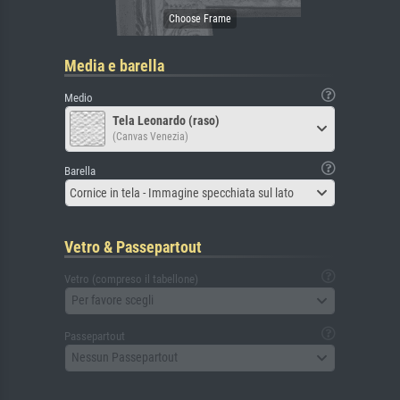
Media e barella
Medio
Tela Leonardo (raso)
(Canvas Venezia)
Barella
Cornice in tela - Immagine specchiata sul lato
Vetro & Passepartout
Vetro (compreso il tabellone)
Per favore scegli
Passepartout
Nessun Passepartout