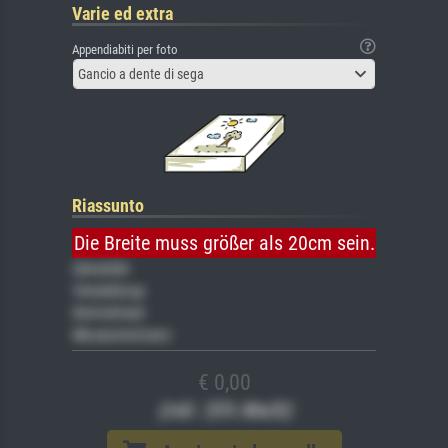
Varie ed extra
Appendiabiti per foto
Gancio a dente di sega
Riassunto
Die Breite muss größer als 20cm sein.
Gemälde
Veredelung
Keilrahmen
Museumslizenz
€ 0,00
(inkl. 20% MwSt)