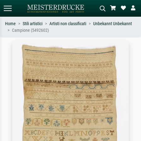
Home
Stili artistici
Artisti non classificati
Unbekannt Unbekannt
Campione (5492602)
Ricerca standard
Ricerca immagini AI
Cerca per artista, titolo o stile – es.
Descrivi la scena – es. prato verde,
Monet, Notte stellata,
astratto con molto rosso, dipinto a
Impressionismo, onda di Hokusai,
olio scuro, nudo in piedi vicino a un
nudo.
albero.