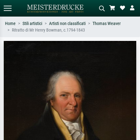
Home
Stili artistici
Artisti non classificati
Thomas Weaver
Ritratto di Mr Henry Bowman, c.1794-1843
Ricerca standard
Ricerca immagini AI
Cerca per artista, titolo o stile – es.
Descrivi la scena – es. prato verde,
Monet, Notte stellata,
astratto con molto rosso, dipinto a
Impressionismo, onda di Hokusai,
olio scuro, nudo in piedi vicino a un
nudo.
albero.