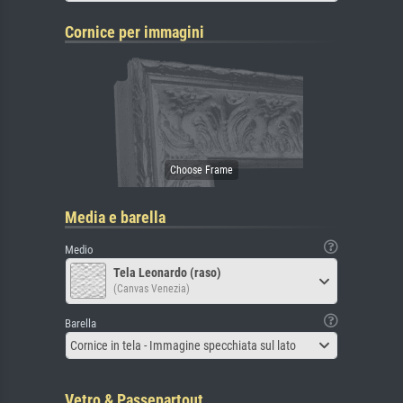
Cornice per immagini
Media e barella
Medio
Tela Leonardo (raso)
(Canvas Venezia)
Barella
Cornice in tela - Immagine specchiata sul lato
Vetro & Passepartout