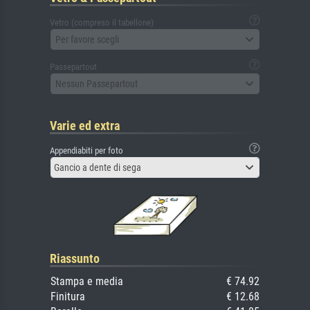
Vetro (compreso il tabellone)
Per favore scegli
Passepartout
Nessun Passepartout
Varie ed extra
Appendiabiti per foto
Gancio a dente di sega
Riassunto
Stampa e media
€ 74.92
Finitura
€ 12.68