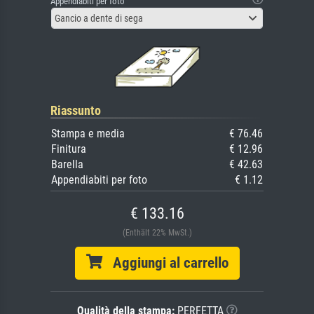
Appendiabiti per foto
Gancio a dente di sega
Riassunto
Stampa e media
€ 76.46
Finitura
€ 12.96
Barella
€ 42.63
Appendiabiti per foto
€ 1.12
€ 133.16
(Enthält 22% MwSt.)
Aggiungi al carrello
Qualità della stampa:
PERFETTA