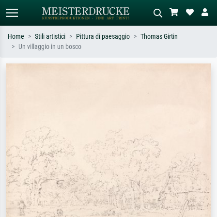
Home
Stili artistici
Pittura di paesaggio
Thomas Girtin
Un villaggio in un bosco
Ricerca standard
Ricerca immagini AI
Cerca per artista, titolo o stile – es.
Descrivi la scena – es. prato verde,
Monet, Notte stellata,
astratto con molto rosso, dipinto a
Impressionismo, onda di Hokusai,
olio scuro, nudo in piedi vicino a un
nudo.
albero.