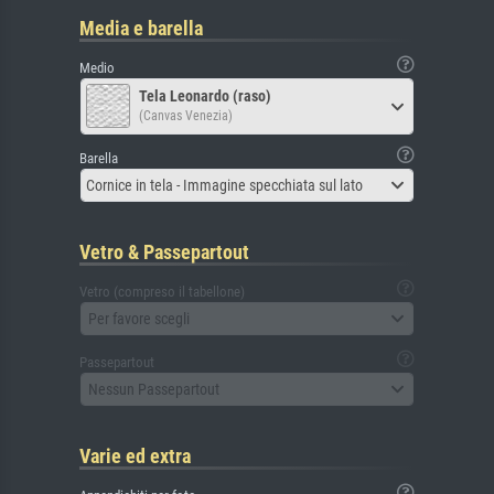
Media e barella
Medio
Tela Leonardo (raso)
(Canvas Venezia)
Barella
Cornice in tela - Immagine specchiata sul lato
Vetro & Passepartout
Vetro (compreso il tabellone)
Per favore scegli
Passepartout
Nessun Passepartout
Varie ed extra