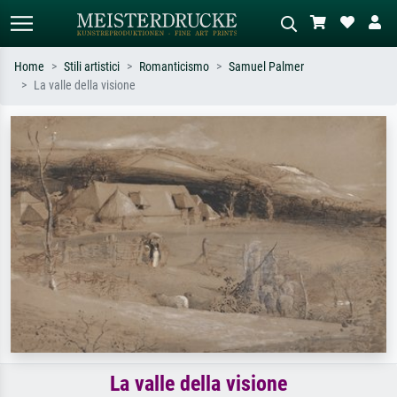
Home
Stili artistici
Romanticismo
Samuel Palmer
La valle della visione
Ricerca standard
Ricerca immagini AI
Cerca per artista, titolo o stile – es.
Descrivi la scena – es. prato verde,
Monet, Notte stellata,
astratto con molto rosso, dipinto a
Impressionismo, onda di Hokusai,
olio scuro, nudo in piedi vicino a un
nudo.
albero.
La valle della visione