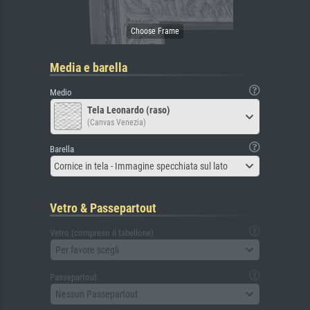
Media e barella
Medio
Tela Leonardo (raso)
(Canvas Venezia)
Barella
Cornice in tela - Immagine specchiata sul lato
Vetro & Passepartout
Vetro (compreso il tabellone)
Per favore scegli
Passepartout
Nessun Passepartout