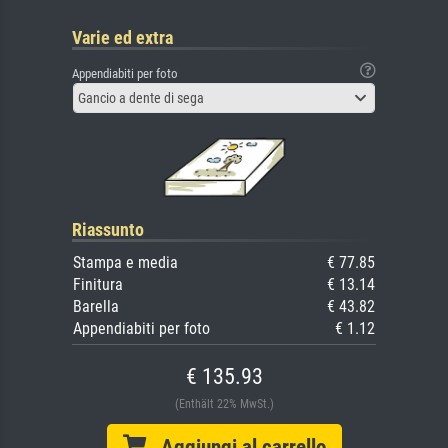
Varie ed extra
Appendiabiti per foto
Gancio a dente di sega
Riassunto
Stampa e media
€ 77.85
Finitura
€ 13.14
Barella
€ 43.82
Appendiabiti per foto
€ 1.12
€ 135.93
(Enthält 22% MwSt.)
Aggiungi al carrello