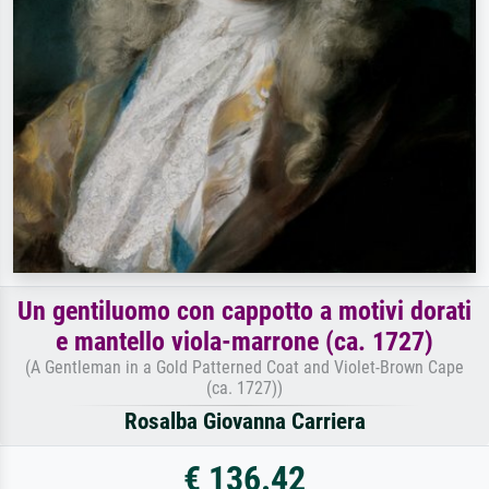
Un gentiluomo con cappotto a motivi dorati
e mantello viola-marrone (ca. 1727)
(A Gentleman in a Gold Patterned Coat and Violet-Brown Cape
(ca. 1727))
Rosalba Giovanna Carriera
€ 136.42