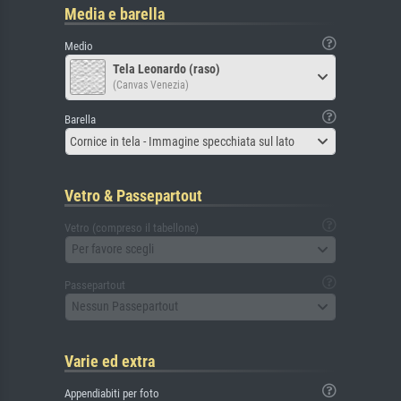
Media e barella
Medio
Tela Leonardo (raso)
(Canvas Venezia)
Barella
Cornice in tela - Immagine specchiata sul lato
Vetro & Passepartout
Vetro (compreso il tabellone)
Per favore scegli
Passepartout
Nessun Passepartout
Varie ed extra
Appendiabiti per foto