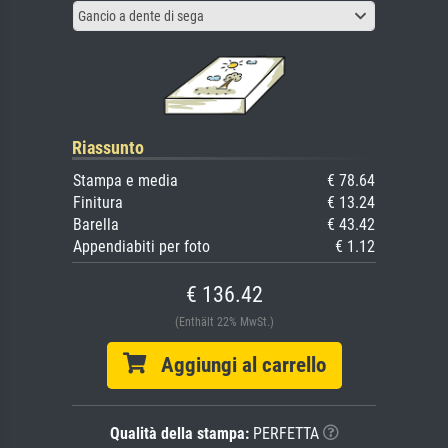
Gancio a dente di sega
Riassunto
Stampa e media
€ 78.64
Finitura
€ 13.24
Barella
€ 43.42
Appendiabiti per foto
€ 1.12
€ 136.42
(Enthält 22% MwSt.)
Aggiungi al carrello
Qualità della stampa:
PERFETTA