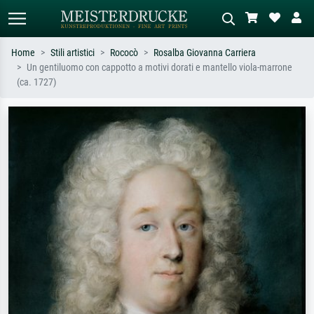
Home
Stili artistici
Rococò
Rosalba Giovanna Carriera
Un gentiluomo con cappotto a motivi dorati e mantello viola-marrone
Ricerca standard
Ricerca immagini AI
(ca. 1727)
Cerca per artista, titolo o stile – es.
Descrivi la scena – es. prato verde,
Monet, Notte stellata,
astratto con molto rosso, dipinto a
Impressionismo, onda di Hokusai,
olio scuro, nudo in piedi vicino a un
nudo.
albero.