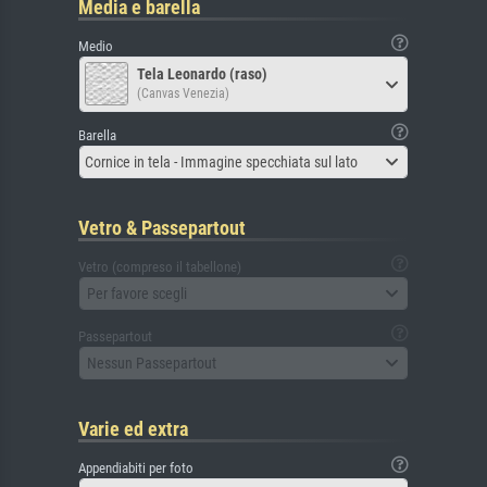
Media e barella
Medio
Tela Leonardo (raso)
(Canvas Venezia)
Barella
Cornice in tela - Immagine specchiata sul lato
Vetro & Passepartout
Vetro (compreso il tabellone)
Per favore scegli
Passepartout
Nessun Passepartout
Varie ed extra
Appendiabiti per foto