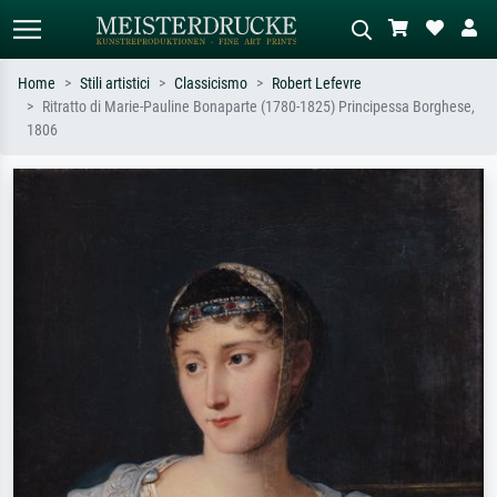
Home
Stili artistici
Classicismo
Robert Lefevre
Ritratto di Marie-Pauline Bonaparte (1780-1825) Principessa Borghese,
Ricerca standard
Ricerca immagini AI
1806
Cerca per artista, titolo o stile – es.
Descrivi la scena – es. prato verde,
Monet, Notte stellata,
astratto con molto rosso, dipinto a
Impressionismo, onda di Hokusai,
olio scuro, nudo in piedi vicino a un
nudo.
albero.