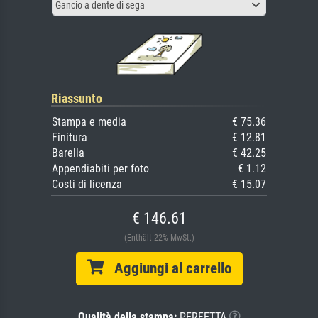
Gancio a dente di sega
Riassunto
Stampa e media
€ 75.36
Finitura
€ 12.81
Barella
€ 42.25
Appendiabiti per foto
€ 1.12
Costi di licenza
€ 15.07
€ 146.61
(Enthält 22% MwSt.)
Aggiungi al carrello
Qualità della stampa:
PERFETTA