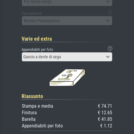
Per favore scegli
Passepartout
Nessun Passepartout
Varie ed extra
Appendiabiti per foto
Gancio a dente di sega
Riassunto
Stampa e media
€ 74.71
Finitura
€ 12.65
Barella
€ 41.85
Appendiabiti per foto
€ 1.12