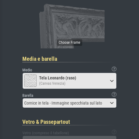
Media e barella
Medio
Tela Leonardo (raso)
(Canvas Venezia)
Barella
Cornice in tela - Immagine specchiata sul lato
Vetro & Passepartout
Vetro (compreso il tabellone)