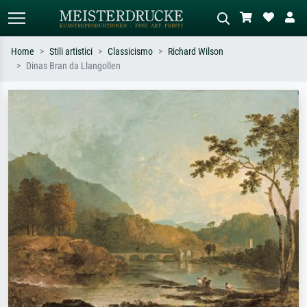
Home
Stili artistici
Classicismo
Richard Wilson
Dinas Bran da Llangollen
Ricerca standard
Ricerca immagini AI
Cerca per artista, titolo o stile – es.
Descrivi la scena – es. prato verde,
Monet, Notte stellata,
astratto con molto rosso, dipinto a
Impressionismo, onda di Hokusai,
olio scuro, nudo in piedi vicino a un
nudo.
albero.