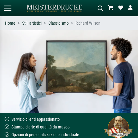
Home
Stili artistici
Classicismo
Richard Wilson
Ricerca standard
Ricerca immagini AI
Cerca per artista, titolo o stile – es.
Descrivi la scena – es. prato verde,
Monet, Notte stellata,
astratto con molto rosso, dipinto a
Impressionismo, onda di Hokusai,
olio scuro, nudo in piedi vicino a un
nudo.
albero.
Servizio clienti appassionato
Stampe d'arte di qualità da museo
Opzioni di personalizzazione individuale