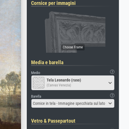
Cornice per immagini
Media e barella
Medio
Tela Leonardo (raso)
(Canvas Venezia)
Barella
Cornice in tela - Immagine specchiata sul lato
Vetro & Passepartout