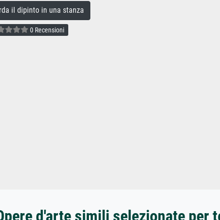
a il dipinto in una stanza
0 Recensioni
Opere d'arte simili selezionate per t