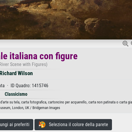
le italiana con figure
 River Scene with Figures)
Richard Wilson
ata · ID Quadro: 1415746
Classicismo
d'arte su tela, carta fotografica, cartoncino per acquerello, carta non patinata o carta g
 Museum, London, UK / Bridgeman Images
gi ai preferiti
Seleziona il colore della parete