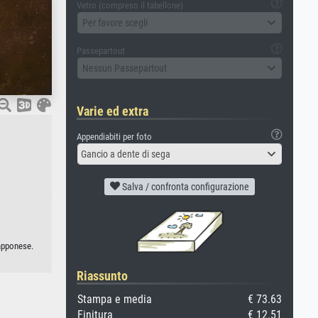
Vetro (compreso il tabellone)
Per favore scegli
Passepartout
Nessun Passepartout
Varie ed extra
Appendiabiti per foto
Gancio a dente di sega
Salva / confronta configurazione
iapponese.
Riassunto
Stampa e media
€ 73.63
Finitura
€ 12.51