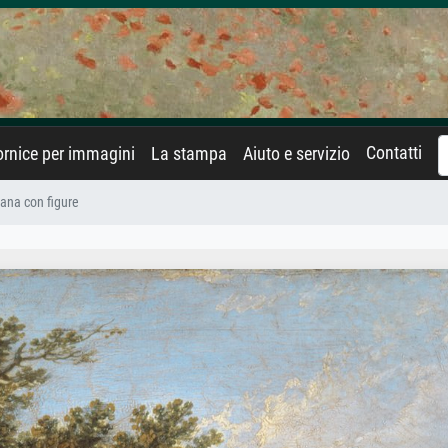
Contatti
rnice per immagini
La stampa
Aiuto e servizio
liana con figure