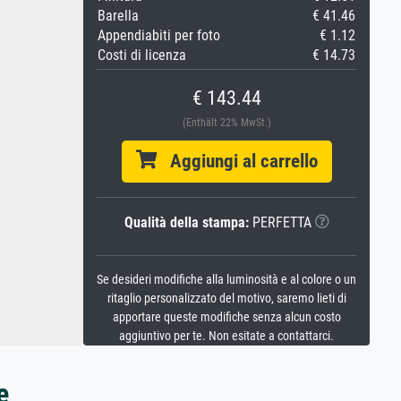
Barella
€ 41.46
Appendiabiti per foto
€ 1.12
Costi di licenza
€ 14.73
€ 143.44
(Enthält 22% MwSt.)
Aggiungi al carrello
Qualità della stampa:
PERFETTA
Se desideri modifiche alla luminosità e al colore o un
ritaglio personalizzato del motivo, saremo lieti di
apportare queste modifiche senza alcun costo
aggiuntivo per te. Non esitate a contattarci.
e