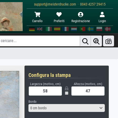
support@meisterdrucke.com · 0043 4257 29415
Carrello
Preferiti
Registrazione
Login
Configura la stampa
Largezza (motivo, cm)
Altezza (motivo, cm)
Bordo
0 cm bordo