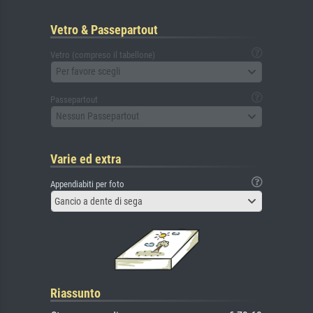
Vetro & Passepartout
Vetro (compreso il tabellone)
Per favore scegli
Passepartout
Nessun Passepartout
Varie ed extra
Appendiabiti per foto
Gancio a dente di sega
Riassunto