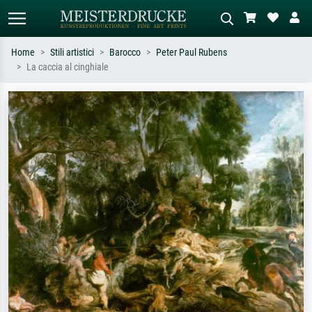
Home
Stili artistici
Barocco
Peter Paul Rubens
La caccia al cinghiale
Ricerca standard
Ricerca immagini AI
Cerca per artista, titolo o stile – es.
Descrivi la scena – es. prato verde,
Monet, Notte stellata,
astratto con molto rosso, dipinto a
Impressionismo, onda di Hokusai,
olio scuro, nudo in piedi vicino a un
nudo.
albero.