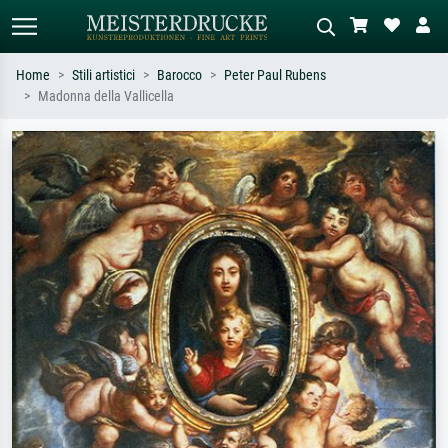
Home
Stili artistici
Barocco
Peter Paul Rubens
Madonna della Vallicella
Ricerca standard
Ricerca immagini AI
Cerca per artista, titolo o stile – es.
Descrivi la scena – es. prato verde,
Monet, Notte stellata,
astratto con molto rosso, dipinto a
Impressionismo, onda di Hokusai,
olio scuro, nudo in piedi vicino a un
nudo.
albero.