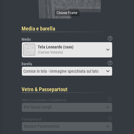
Media e barella
Medio
Tela Leonardo (raso)
(Canvas Venezia)
Barella
Cornice in tela - Immagine specchiata sul lato
Vetro & Passepartout
Vetro (compreso il tabellone)
Per favore scegli
Passepartout
Nessun Passepartout