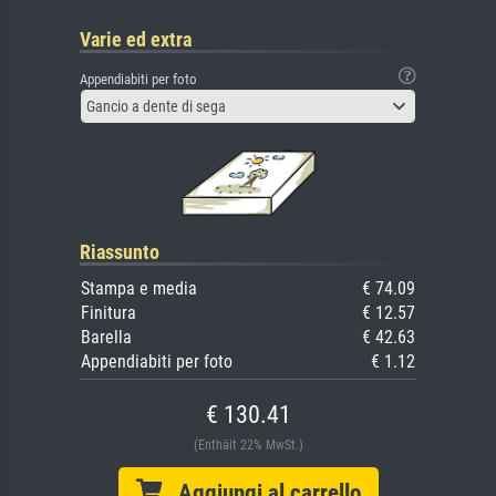
Varie ed extra
Appendiabiti per foto
Gancio a dente di sega
Riassunto
Stampa e media
€ 74.09
Finitura
€ 12.57
Barella
€ 42.63
Appendiabiti per foto
€ 1.12
€ 130.41
(Enthält 22% MwSt.)
Aggiungi al carrello