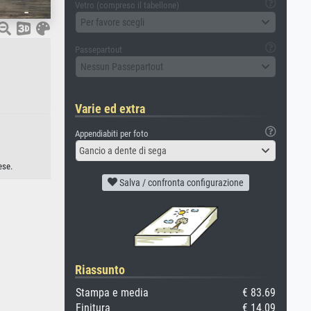
Vetro (compreso il tabellone)
Per favore scegli
Passepartout
Nessun Passepartout
Varie ed extra
Appendiabiti per foto
Gancio a dente di sega
ese.
Salva / confronta configurazione
Riassunto
Stampa e media
€ 83.69
Finitura
€ 14.09