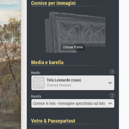
Cornice per immagini
Media e barella
Medio
Tela Leonardo (raso)
(Canvas Venezia)
Barella
Cornice in tela - Immagine specchiata sul lato
Vetro & Passepartout