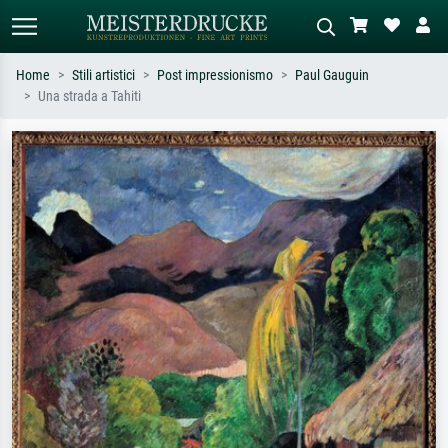
Home
Stili artistici
Post impressionismo
Paul Gauguin
Una strada a Tahiti
Ricerca standard
Ricerca immagini AI
Cerca per artista, titolo o stile – es.
Descrivi la scena – es. prato verde,
Monet, Notte stellata,
astratto con molto rosso, dipinto a
Impressionismo, onda di Hokusai,
olio scuro, nudo in piedi vicino a un
nudo.
albero.