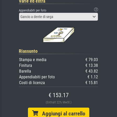
Varie ed extra
Appendiabiti per foto
Gancio a dente di sega
Riassunto
Stampa e media
€ 79.03
Finitura
€ 13.38
Barella
€ 43.82
Appendiabiti per foto
€ 1.12
Costi di licenza
€ 15.81
€ 153.17
(Enthält 22% MwSt.)
Aggiungi al carrello