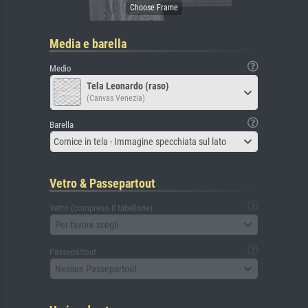
Media e barella
Medio
Tela Leonardo (raso)
(Canvas Venezia)
Barella
Cornice in tela - Immagine specchiata sul lato
Vetro & Passepartout
Vetro (compreso il tabellone)
Per favore scegli
Passepartout
Nessun Passepartout