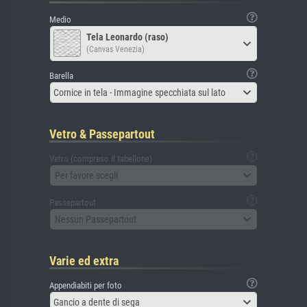
Medio
Tela Leonardo (raso)
(Canvas Venezia)
Barella
Cornice in tela - Immagine specchiata sul lato
Vetro & Passepartout
Vetro (compreso il tabellone)
Per favore scegli
Passepartout
Nessun Passepartout
Varie ed extra
Appendiabiti per foto
Gancio a dente di sega