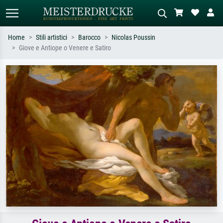
Home
Stili artistici
Barocco
Nicolas Poussin
Giove e Antiope o Venere e Satiro
Ricerca standard
Ricerca immagini AI
Cerca per artista, titolo o stile – es.
Descrivi la scena – es. prato verde,
Monet, Notte stellata,
astratto con molto rosso, dipinto a
Impressionismo, onda di Hokusai,
olio scuro, nudo in piedi vicino a un
nudo.
albero.