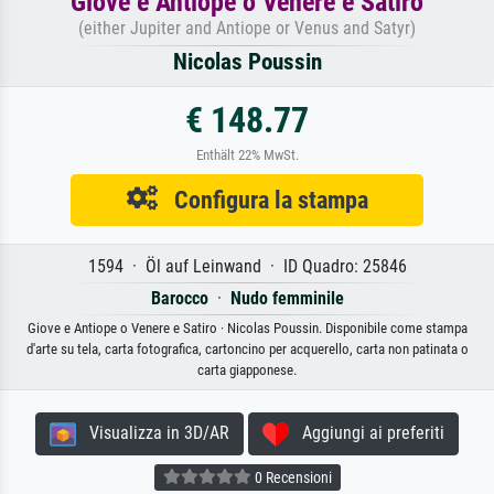
Giove e Antiope o Venere e Satiro
(either Jupiter and Antiope or Venus and Satyr)
Nicolas Poussin
€ 148.77
Enthält 22% MwSt.
Configura la stampa
1594 · Öl auf Leinwand · ID Quadro: 25846
Barocco
·
Nudo femminile
Giove e Antiope o Venere e Satiro · Nicolas Poussin. Disponibile come stampa
d'arte su tela, carta fotografica, cartoncino per acquerello, carta non patinata o
carta giapponese.
Visualizza in 3D/AR
Aggiungi ai preferiti
0 Recensioni