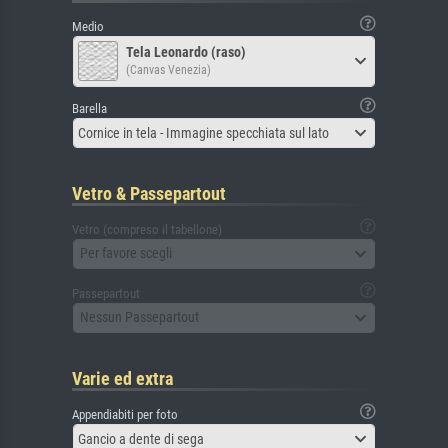
Medio
Tela Leonardo (raso)
(Canvas Venezia)
Barella
Cornice in tela - Immagine specchiata sul lato
Vetro & Passepartout
Vetro (compreso il tabellone)
Per favore scegli
Passepartout
Nessun Passepartout
Varie ed extra
Appendiabiti per foto
Gancio a dente di sega