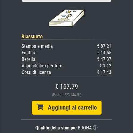
Riassunto
Stampa e media
€ 87.21
Finitura
€ 14.65
Barella
€ 47.37
Appendiabiti per foto
€ 1.12
Costi di licenza
€ 17.43
€ 167.79
(Enthält 22% MwSt.)
Aggiungi al carrello
Qualità della stampa:
BUONA