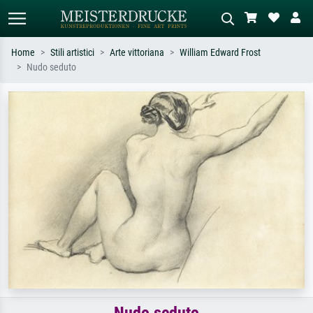
Home
Stili artistici
Arte vittoriana
William Edward Frost
Nudo seduto
Ricerca standard
Ricerca immagini AI
Cerca per artista, titolo o stile – es.
Descrivi la scena – es. prato verde,
Monet, Notte stellata,
astratto con molto rosso, dipinto a
Impressionismo, onda di Hokusai,
olio scuro, nudo in piedi vicino a un
nudo.
albero.
Nudo seduto