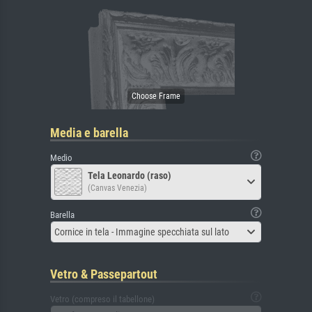
Media e barella
Medio
Tela Leonardo (raso)
(Canvas Venezia)
Barella
Cornice in tela - Immagine specchiata sul lato
Vetro & Passepartout
Vetro (compreso il tabellone)