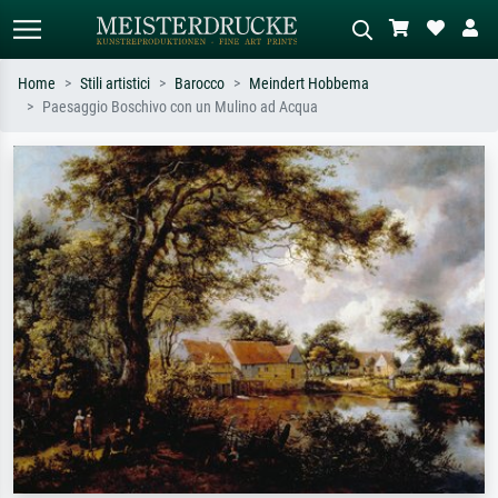
Home
Stili artistici
Barocco
Meindert Hobbema
Paesaggio Boschivo con un Mulino ad Acqua
Ricerca standard
Ricerca immagini AI
Cerca per artista, titolo o stile – es.
Descrivi la scena – es. prato verde,
Monet, Notte stellata,
astratto con molto rosso, dipinto a
Impressionismo, onda di Hokusai,
olio scuro, nudo in piedi vicino a un
nudo.
albero.