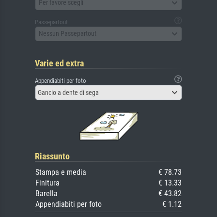
Per favore scegli
Passepartout
Nessun Passepartout
Varie ed extra
Appendiabiti per foto
Gancio a dente di sega
Riassunto
Stampa e media
€ 78.73
Finitura
€ 13.33
Barella
€ 43.82
Appendiabiti per foto
€ 1.12