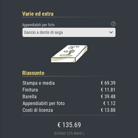
Varie ed extra
Appendiabiti per foto
Gancio a dente di sega
Riassunto
Stampa e media
€ 69.39
Finitura
€ 11.81
Barella
€ 39.48
Appendiabiti per foto
€ 1.12
Costi di licenza
€ 13.88
€ 135.69
(Enthält 22% MwSt.)