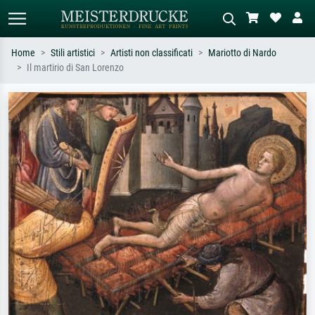
Home
Stili artistici
Artisti non classificati
Mariotto di Nardo
Il martirio di San Lorenzo
Ricerca standard
Ricerca immagini AI
Cerca per artista, titolo o stile – es.
Descrivi la scena – es. prato verde,
Monet, Notte stellata,
astratto con molto rosso, dipinto a
Impressionismo, onda di Hokusai,
olio scuro, nudo in piedi vicino a un
nudo.
albero.