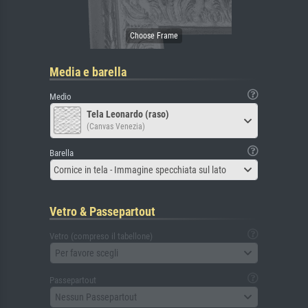
Media e barella
Medio
Tela Leonardo (raso)
(Canvas Venezia)
Barella
Cornice in tela - Immagine specchiata sul lato
Vetro & Passepartout
Vetro (compreso il tabellone)
Per favore scegli
Passepartout
Nessun Passepartout