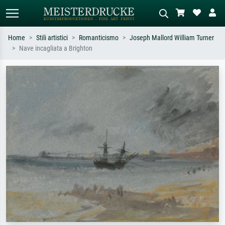
Home
Stili artistici
Romanticismo
Joseph Mallord William Turner
Nave incagliata a Brighton
Ricerca standard
Ricerca immagini AI
Cerca per artista, titolo o stile – es.
Descrivi la scena – es. prato verde,
Monet, Notte stellata,
astratto con molto rosso, dipinto a
Impressionismo, onda di Hokusai,
olio scuro, nudo in piedi vicino a un
nudo.
albero.