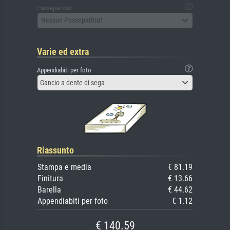
Passepartout
Nessun Passepartout
Varie ed extra
Appendiabiti per foto
Gancio a dente di sega
Riassunto
Stampa e media
€ 81.19
Finitura
€ 13.66
Barella
€ 44.62
Appendiabiti per foto
€ 1.12
€ 140.59