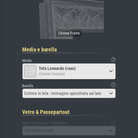
Media e barella
Medio
Tela Leonardo (raso)
(Canvas Venezia)
Barella
Cornice in tela - Immagine specchiata sul lato
Vetro & Passepartout
Vetro (compreso il tabellone)
Per favore scegli