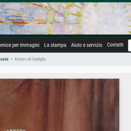
Contatti
rnice per immagini
La stampa
Aiuto e servizio
osada
Enrico I di Castiglia