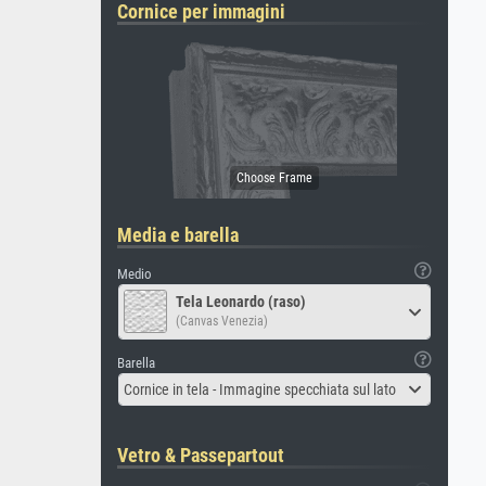
Cornice per immagini
Media e barella
Medio
Tela Leonardo (raso)
(Canvas Venezia)
Barella
Cornice in tela - Immagine specchiata sul lato
Vetro & Passepartout