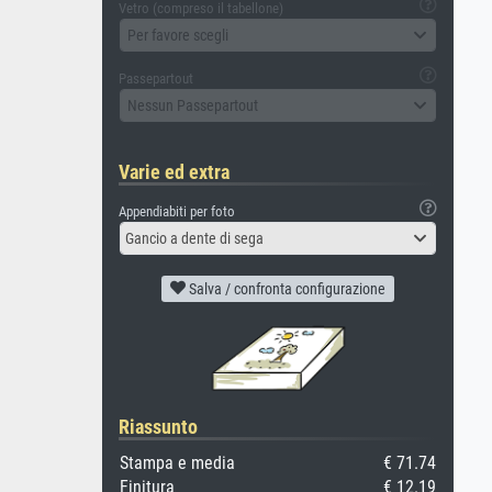
Vetro (compreso il tabellone)
Per favore scegli
Passepartout
Nessun Passepartout
Varie ed extra
Appendiabiti per foto
Gancio a dente di sega
Salva / confronta configurazione
Riassunto
Stampa e media
€ 71.74
Finitura
€ 12.19