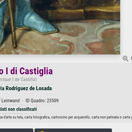
o I di Castiglia
nrique I de Castilla)
ia Rodriguez de Losada
f Leinwand · ID Quadro: 23509
tisti non classificati
 d'arte su tela, carta fotografica, cartoncino per acquerello, carta non patinata o carta