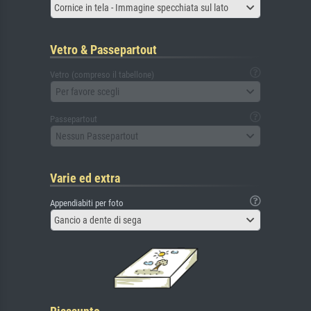
Cornice in tela - Immagine specchiata sul lato
Vetro & Passepartout
Vetro (compreso il tabellone)
Per favore scegli
Passepartout
Nessun Passepartout
Varie ed extra
Appendiabiti per foto
Gancio a dente di sega