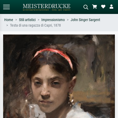
Home
Stili artistici
Impressionismo
John Singer Sargent
Testa di una ragazza di Capri, 1878
Ricerca standard
Ricerca immagini AI
Cerca per artista, titolo o stile – es.
Descrivi la scena – es. prato verde,
Monet, Notte stellata,
astratto con molto rosso, dipinto a
Impressionismo, onda di Hokusai,
olio scuro, nudo in piedi vicino a un
nudo.
albero.