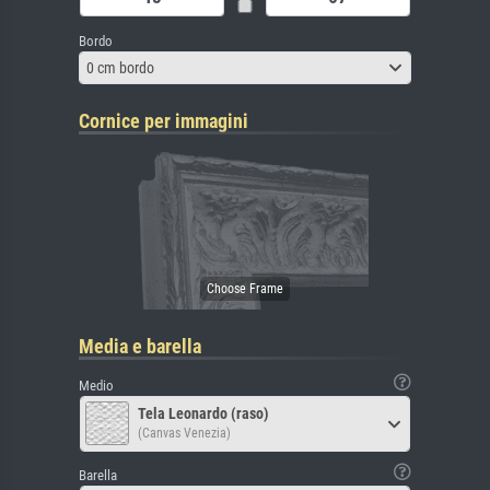
Bordo
0 cm bordo
Cornice per immagini
Media e barella
Medio
Tela Leonardo (raso)
(Canvas Venezia)
Barella