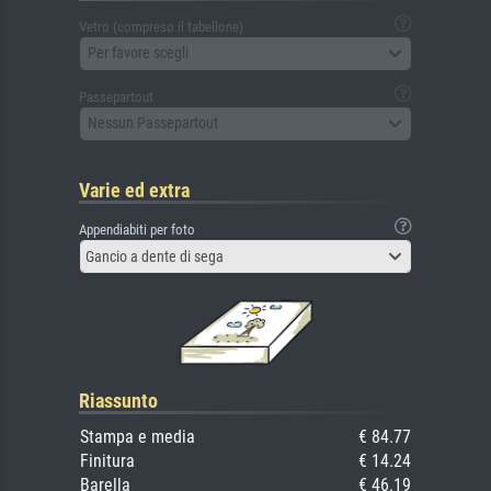
Vetro (compreso il tabellone)
Per favore scegli
Passepartout
Nessun Passepartout
Varie ed extra
Appendiabiti per foto
Gancio a dente di sega
Riassunto
Stampa e media
€ 84.77
Finitura
€ 14.24
Barella
€ 46.19