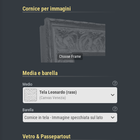
Cornice per immagini
Media e barella
Medio
Tela Leonardo (raso)
(Canvas Venezia)
Barella
Cornice in tela - Immagine specchiata sul lato
Vetro & Passepartout