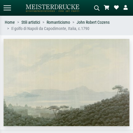
Home
Stili artistici
Romanticismo
John Robert Cozens
Il golfo di Napoli da Capodimonte, Italia, c.1790
Ricerca standard
Ricerca immagini AI
Cerca per artista, titolo o stile – es.
Descrivi la scena – es. prato verde,
Monet, Notte stellata,
astratto con molto rosso, dipinto a
Impressionismo, onda di Hokusai,
olio scuro, nudo in piedi vicino a un
nudo.
albero.