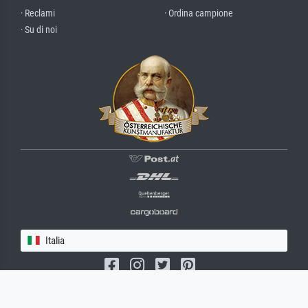
· Reclami
· Ordina campione
· Su di noi
Italia
(c) 2026 meisterdrucke.it