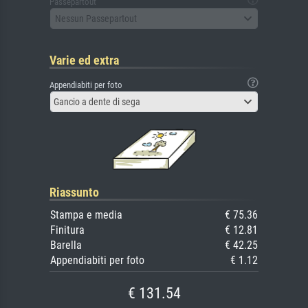
Passepartout
Nessun Passepartout
Varie ed extra
Appendiabiti per foto
Gancio a dente di sega
Riassunto
Stampa e media
€ 75.36
Finitura
€ 12.81
Barella
€ 42.25
Appendiabiti per foto
€ 1.12
€ 131.54