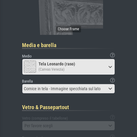
Media e barella
Medio
Tela Leonardo (raso)
(Canvas Venezia)
Barella
Cornice in tela - Immagine specchiata sul lato
Vetro & Passepartout
Vetro (compreso il tabellone)
Per favore scegli