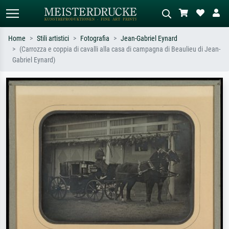
Home
Stili artistici
Fotografia
Jean-Gabriel Eynard
(Carrozza e coppia di cavalli alla casa di campagna di Beaulieu di Jean-
Ricerca standard
Ricerca immagini AI
Gabriel Eynard)
Cerca per artista, titolo o stile – es.
Descrivi la scena – es. prato verde,
Monet, Notte stellata,
astratto con molto rosso, dipinto a
Impressionismo, onda di Hokusai,
olio scuro, nudo in piedi vicino a un
nudo.
albero.