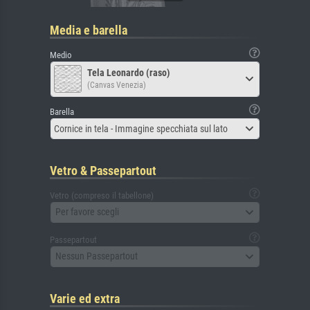
Media e barella
Medio
Tela Leonardo (raso)
(Canvas Venezia)
Barella
Cornice in tela - Immagine specchiata sul lato
Vetro & Passepartout
Vetro (compreso il tabellone)
Per favore scegli
Passepartout
Nessun Passepartout
Varie ed extra