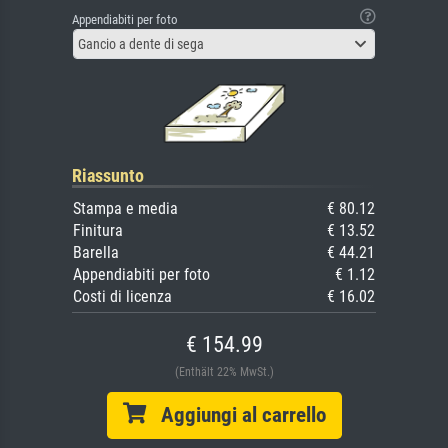
Appendiabiti per foto
Gancio a dente di sega
Riassunto
Stampa e media
€ 80.12
Finitura
€ 13.52
Barella
€ 44.21
Appendiabiti per foto
€ 1.12
Costi di licenza
€ 16.02
€ 154.99
(Enthält 22% MwSt.)
Aggiungi al carrello