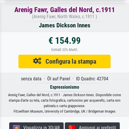
Arenig Fawr, Galles del Nord, c.1911
(Arenig Fawr, North Wales, c.1911 )
James Dickson Innes
€ 154.99
Enthält 22% MwSt.
Configura la stampa
senza data · Öl auf Panel · ID Quadro: 42704
Espressionismo
Arenig Fawr, Galles del Nord, c.1911 · James Dickson Innes. Disponibile come
stampa d'arte su tela, carta fotografica, cartoncino per acquerello, carta non
patinata o carta giapponese.
Fitzwilliam Museum, University of Cambridge, UK / Bridgeman Images
Visualizza in 3D/AR
Aggiungi ai preferiti