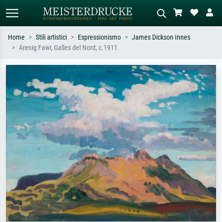
Home
Stili artistici
Espressionismo
James Dickson Innes
Arenig Fawr, Galles del Nord, c.1911
Ricerca standard
Ricerca immagini AI
Cerca per artista, titolo o stile – es.
Descrivi la scena – es. prato verde,
Monet, Notte stellata,
astratto con molto rosso, dipinto a
Impressionismo, onda di Hokusai,
olio scuro, nudo in piedi vicino a un
nudo.
albero.