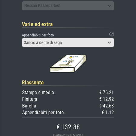
Nessun Passepartout
Varie ed extra
Appendiabiti per foto
Gancio a dente di sega
Riassunto
Stampa e media
€ 76.21
Finitura
€ 12.92
Barella
€ 42.63
Appendiabiti per foto
€ 1.12
€ 132.88
(Enthält 22% MwSt.)