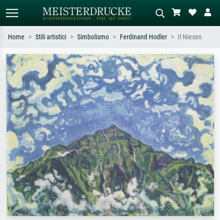
Home
Stili artistici
Simbolismo
Ferdinand Hodler
Il Niesen
Ricerca standard
Ricerca immagini AI
Cerca per artista, titolo o stile – es.
Descrivi la scena – es. prato verde,
Monet, Notte stellata,
astratto con molto rosso, dipinto a
Impressionismo, onda di Hokusai,
olio scuro, nudo in piedi vicino a un
nudo.
albero.