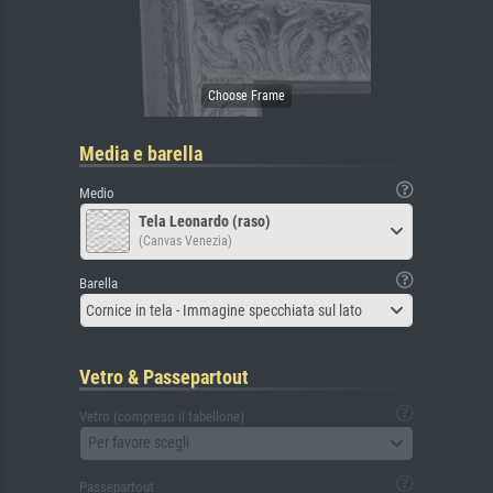
Media e barella
Medio
Tela Leonardo (raso)
(Canvas Venezia)
Barella
Cornice in tela - Immagine specchiata sul lato
Vetro & Passepartout
Vetro (compreso il tabellone)
Per favore scegli
Passepartout