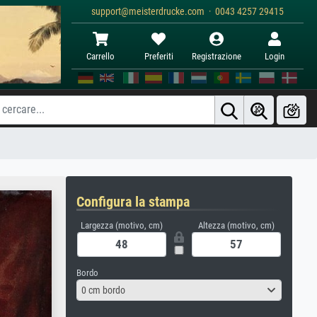
support@meisterdrucke.com · 0043 4257 29415
Carrello
Preferiti
Registrazione
Login
Configura la stampa
Largezza (motivo, cm)
Altezza (motivo, cm)
Bordo
0 cm bordo