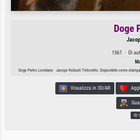
Doge P
Jacop
1567 · Öl au
Ma
Doge Pietro Loredano · Jacopo Robusti Tintoretto. Disponibile come stampa d'
Visualizza in 3D/AR
Aggiun
Guard