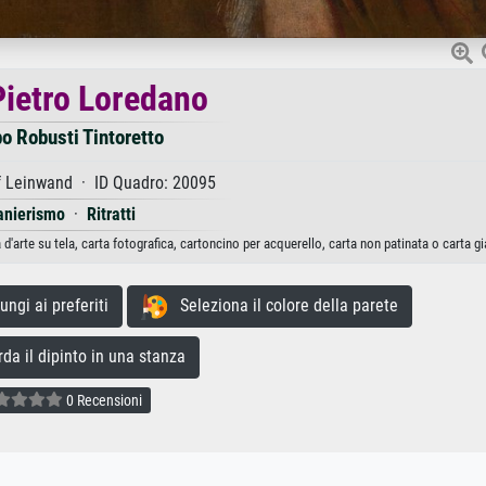
ietro Loredano
o Robusti Tintoretto
f Leinwand · ID Quadro: 20095
nierismo
·
Ritratti
arte su tela, carta fotografica, cartoncino per acquerello, carta non patinata o carta g
gi ai preferiti
Seleziona il colore della parete
a il dipinto in una stanza
0 Recensioni