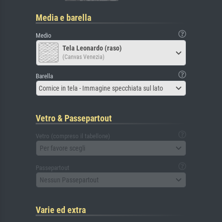
Media e barella
Medio
Tela Leonardo (raso)
(Canvas Venezia)
Barella
Cornice in tela - Immagine specchiata sul lato
Vetro & Passepartout
Vetro (compreso il tabellone)
Per favore scegli
Passepartout
Nessun Passepartout
Varie ed extra