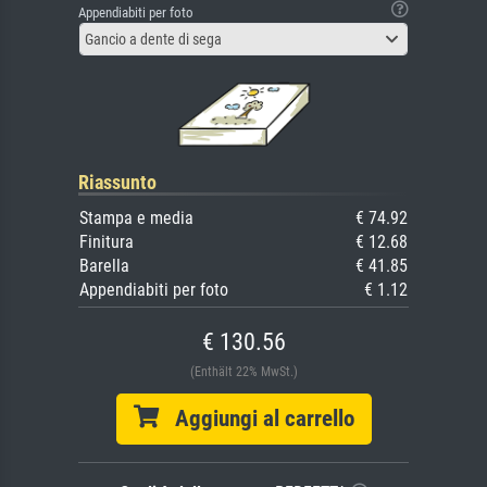
Appendiabiti per foto
Gancio a dente di sega
Riassunto
Stampa e media
€ 74.92
Finitura
€ 12.68
Barella
€ 41.85
Appendiabiti per foto
€ 1.12
€ 130.56
(Enthält 22% MwSt.)
Aggiungi al carrello