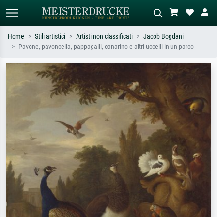
Home
Stili artistici
Artisti non classificati
Jacob Bogdani
Pavone, pavoncella, pappagalli, canarino e altri uccelli in un parco
Ricerca standard
Ricerca immagini AI
Cerca per artista, titolo o stile – es.
Descrivi la scena – es. prato verde,
Monet, Notte stellata,
astratto con molto rosso, dipinto a
Impressionismo, onda di Hokusai,
olio scuro, nudo in piedi vicino a un
nudo.
albero.