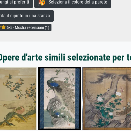
gi ai preferiti
Seleziona il colore della parete
a il dipinto in una stanza
5/5 · Mostra recensioni (1)
Opere d'arte simili selezionate per t