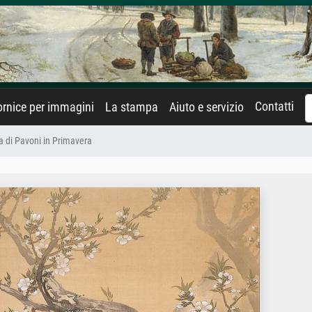
Contatti
rnice per immagini
La stampa
Aiuto e servizio
 di Pavoni in Primavera