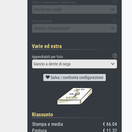
Vetro (compreso il tabellone)
Per favore scegli
Passepartout
Nessun Passepartout
Varie ed extra
Appendiabiti per foto
Gancio a dente di sega
Salva / confronta configurazione
Riassunto
Stampa e media
€ 66.04
Finitura
€ 11.32