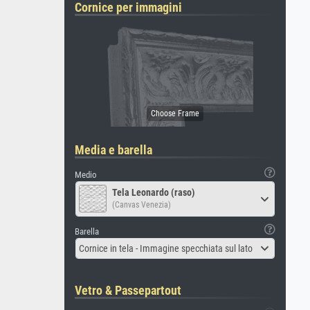
Cornice per immagini
Media e barella
Medio
Tela Leonardo (raso)
(Canvas Venezia)
Barella
Cornice in tela - Immagine specchiata sul lato
Vetro & Passepartout