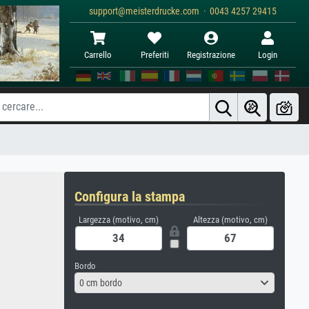
support@meisterdrucke.com · 0043 4257 29415
Carrello
Preferiti
Registrazione
Login
Configura la stampa
Largezza (motivo, cm)
Altezza (motivo, cm)
Bordo
0 cm bordo